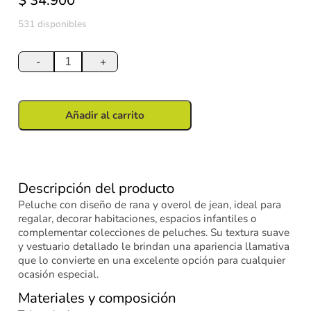
$
34.900
531 disponibles
Peluche
Rana
-
+
con
Overol
de
Añadir al carrito
Jean
28
cm
cantidad
Descripción del producto
Peluche con diseño de rana y overol de jean, ideal para
regalar, decorar habitaciones, espacios infantiles o
complementar colecciones de peluches. Su textura suave
y vestuario detallado le brindan una apariencia llamativa
que lo convierte en una excelente opción para cualquier
ocasión especial.
Materiales y composición