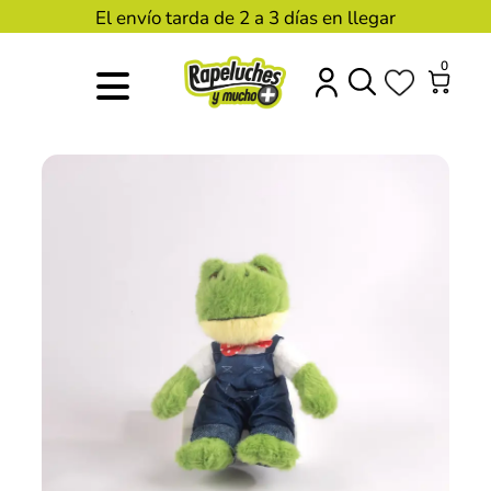
El envío tarda de 2 a 3 días en llegar
0