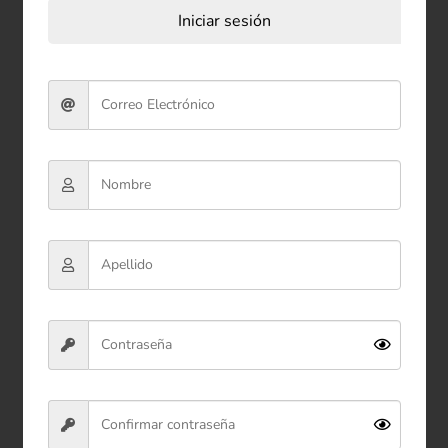
Iniciar sesión
-71%
Bolígrafo Temático Aguacate y
Oso 2*3*16 cm
$2.000
Ver producto
Comprar ahora