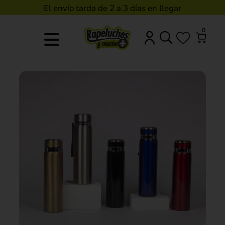
El envío tarda de 2 a 3 días en llegar
0