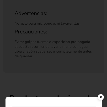
Advertencias:
No apto para microondas ni lavavajillas.
Precauciones:
Evitar golpes fuertes o exposición prolongada
al sol. Se recomienda lavar a mano con agua
tibia y jabón suave, secar completamente antes
de guardar.
Productos relacionados