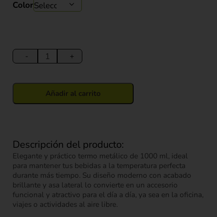
Color
Termo
Térmico
-
+
1000
ml
cantidad
Añadir al carrito
Descripción del producto:
Elegante y práctico termo metálico de 1000 ml, ideal
para mantener tus bebidas a la temperatura perfecta
durante más tiempo. Su diseño moderno con acabado
brillante y asa lateral lo convierte en un accesorio
funcional y atractivo para el día a día, ya sea en la oficina,
viajes o actividades al aire libre.