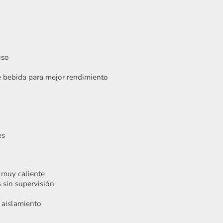
uso
de bebida para mejor rendimiento
Acepto
Términos y condiciones
es
Registrarme
 muy caliente
 sin supervisión
l aislamiento