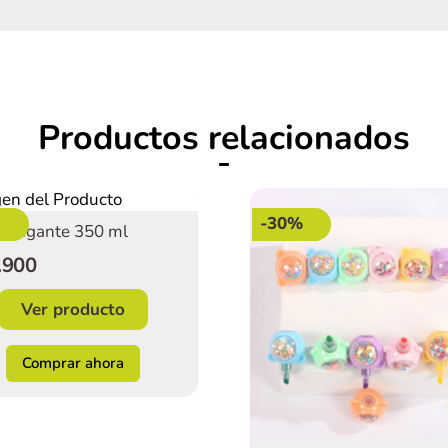
Productos relacionados
ta
-30%
Elegante 350 ml
.900
Ver producto
Comprar ahora