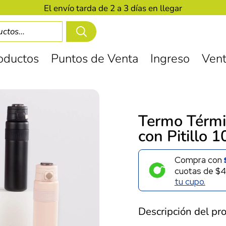
El envío tarda de 2 a 3 días en llegar
oductos
Puntos de Venta
Ingreso
Vent
Termo Térmi
con Pitillo 
Compra con
cuotas de
$4
tu cupo.
Descripción del pr