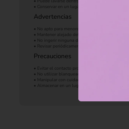
• Puede lavarse dentro de una bolsa de tela en c
• Conservar en un lugar limpio y seco.
Advertencias
• No apto para menores de 3 años sin supervisi
• Mantener alejado del fuego y de fuentes direct
• No ingerir ninguna de las partes del producto.
• Revisar periódicamente el estado de las costu
Precauciones
• Evitar el contacto prolongado con humedad ex
• No utilizar blanqueadores ni productos abrasiv
• Manipular con cuidado para conservar su forma
• Almacenar en un lugar fresco y seco cuando n