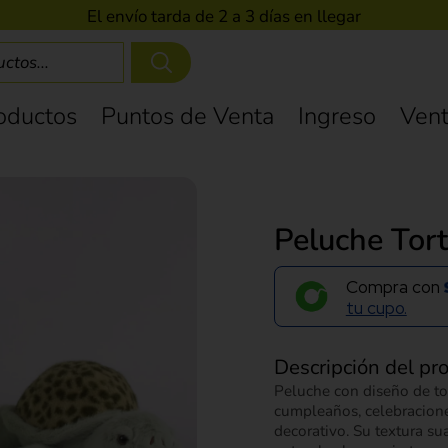
El envío tarda de 2 a 3 días en llegar
oductos
Puntos de Venta
Ingreso
Vent
Peluche Tor
Compra con
tu cupo.
Descripción del pr
Peluche con diseño de tor
cumpleaños, celebracione
decorativo. Su textura sua