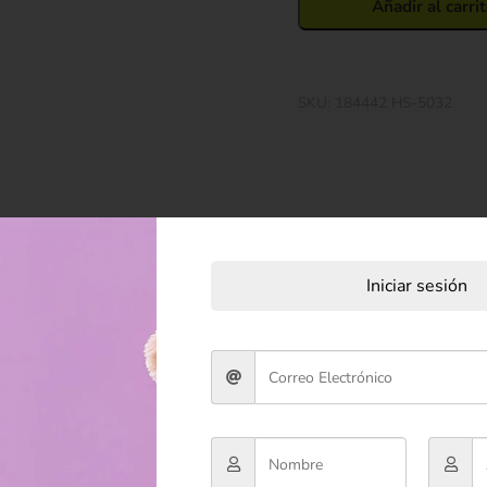
Añadir al carri
SKU:
184442 HS-5032
Iniciar sesión
Descripción
Valoraciones (0)
nes, salas o espacios infantiles.