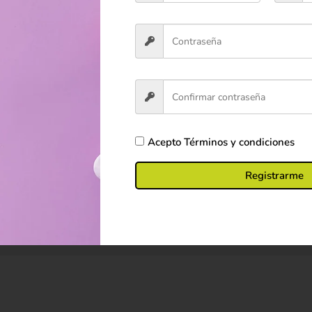
iclo suave.
ón de un adulto.
as de calor.
ras y acabados.
Acepto
Términos y condiciones
cesiva.
Registrarme
os para su limpieza.
 y apariencia.
o esté en uso.