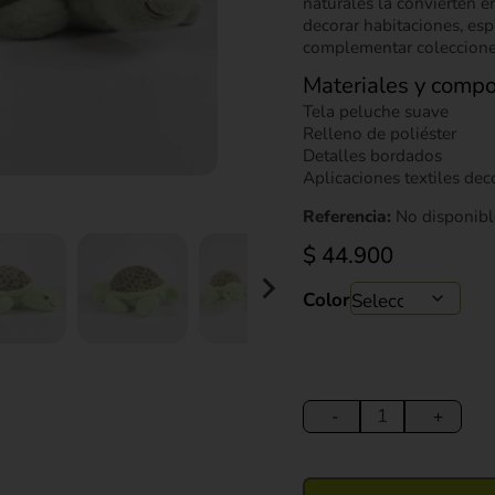
naturales la convierten 
decorar habitaciones, esp
complementar coleccione
Materiales y compo
Tela peluche suave
Relleno de poliéster
Detalles bordados
Aplicaciones textiles dec
Referencia:
No disponibl
$
44.900
Color
Peluche
Tortuga
-
+
30
cm
cantidad