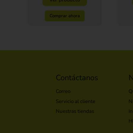
Comprar ahora
Contáctanos
N
Correo
Q
Servicio al cliente
N
Nuestras tiendas
In
H