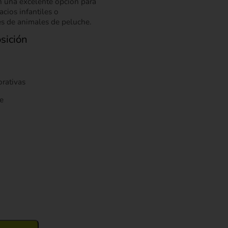
en una excelente opción para
acios infantiles o
s de animales de peluche.
sición
orativas
e