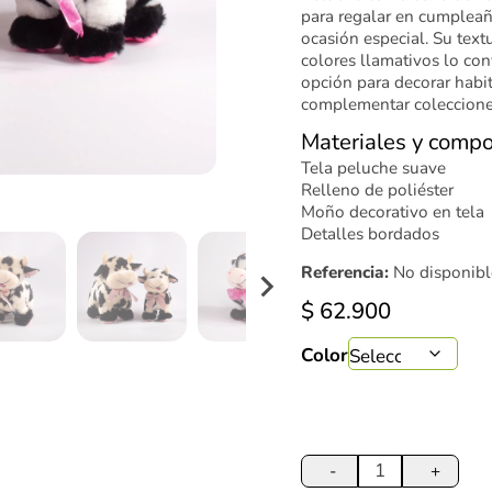
para regalar en cumpleaño
ocasión especial. Su text
colores llamativos lo con
opción para decorar habit
complementar coleccione
Materiales y compo
Tela peluche suave
Relleno de poliéster
Moño decorativo en tela
Detalles bordados
Referencia:
No disponibl
$
62.900
Color
Peluche
Vaca
-
+