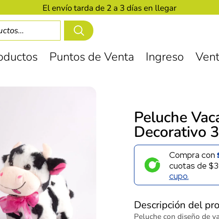
El envío tarda de 2 a 3 días en llegar
oductos
Puntos de Venta
Ingreso
Vent
Peluche Vac
Decorativo 
Compra con
cuotas de
$3
cupo.
Descripción del pr
Peluche con diseño de va