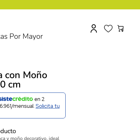
0
as Por Mayor
a con Moño
30 cm
en
2
6.961/mensual.
Solicita tu
oducto
ca y moño decorativo, ideal