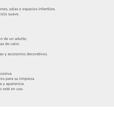
nes, salas o espacios infantiles.
iclo suave.
ón de un adulto.
as de calor.
as y accesorios decorativos.
Acepto
Términos y condiciones
Registrarme
cesiva.
os para su limpieza.
 y apariencia.
o esté en uso.