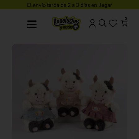
El envío tarda de 2 a 3 días en llegar
0