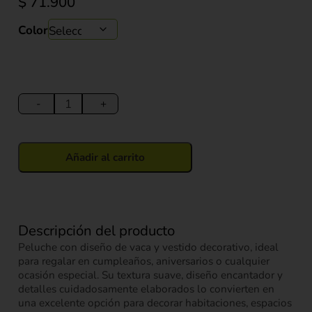
$
71.900
Color
Peluche
Vaca
-
+
con
Vestido
Decorativo
Añadir al carrito
38
cm
cantidad
Descripción del producto
Peluche con diseño de vaca y vestido decorativo, ideal
para regalar en cumpleaños, aniversarios o cualquier
ocasión especial. Su textura suave, diseño encantador y
detalles cuidadosamente elaborados lo convierten en
una excelente opción para decorar habitaciones, espacios