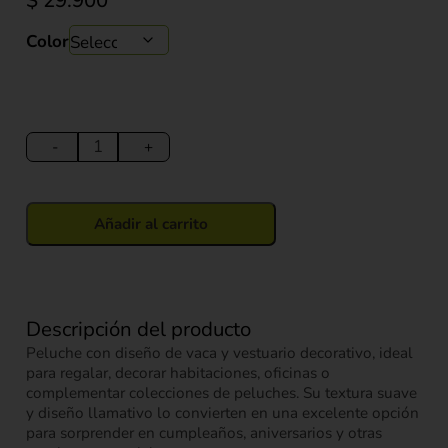
$
29.900
Color
Peluche
Vaca
-
+
con
Vestuario
Decorativo
Añadir al carrito
20
cm
cantidad
Descripción del producto
Peluche con diseño de vaca y vestuario decorativo, ideal
para regalar, decorar habitaciones, oficinas o
complementar colecciones de peluches. Su textura suave
y diseño llamativo lo convierten en una excelente opción
para sorprender en cumpleaños, aniversarios y otras