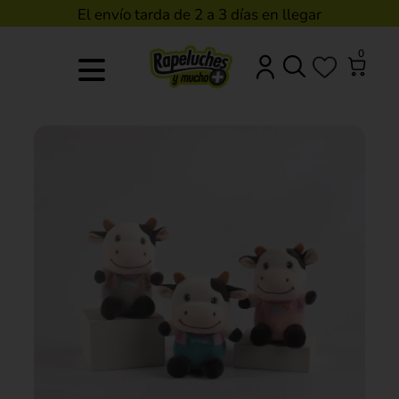
El envío tarda de 2 a 3 días en llegar
0