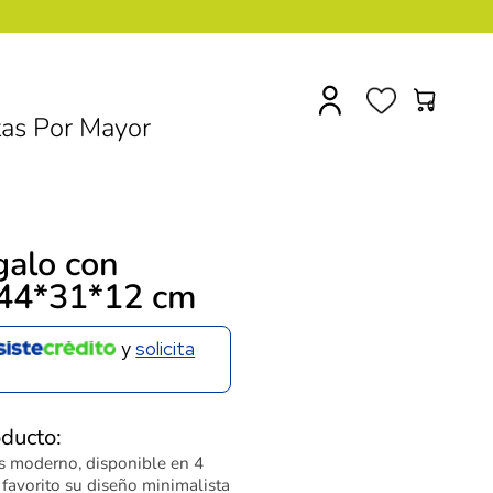
0
as Por Mayor
galo con
) 44*31*12 cm
y
solicita
oducto:
s moderno, disponible en 4
u favorito su diseño minimalista