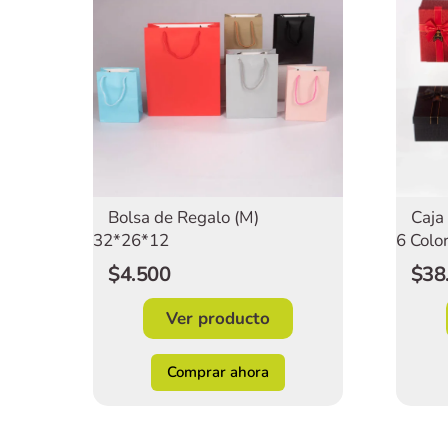
Bolsa de Regalo (M)
Caja
32*26*12
6 Colo
$4.500
$38
Ver producto
Comprar ahora