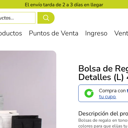
El envío tarda de 2 a 3 días en llegar
oductos
Puntos de Venta
Ingreso
Vent
Bolsa de Re
Detalles (L
Compra con
tu cupo.
Descripción del pr
Bolsas de regalo en tono
colores para que elijas t