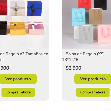
 de Regalo x3 Tamaños en
Bolsa de Regalo (XS)
res
18*14*8
.900
$2.900
Ver producto
Ver producto
Comprar ahora
Comprar ahora