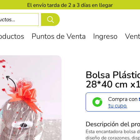
El envío tarda de 2 a 3 días en llegar
oductos
Puntos de Venta
Ingreso
Vent
Bolsa Plásti
28*40 cm x
Compra con
tu cupo.
Descripción del pr
Esta encantadora bolsa 
diseño de corazones, disp