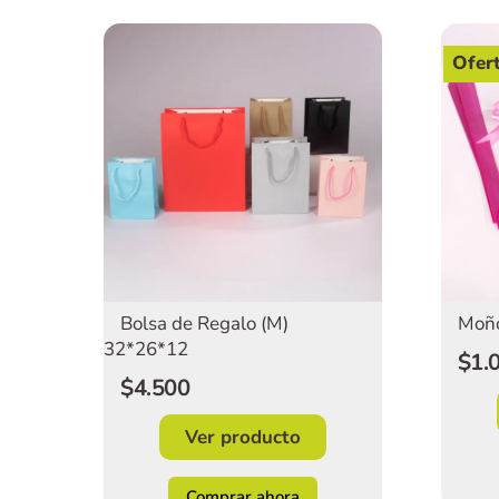
Ofer
Bolsa de Regalo (M)
Moño
32*26*12
$1.
$4.500
Ver producto
Comprar ahora