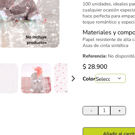
100 unidades, ideales pa
cualquier ocasión especi
hace perfecta para empac
toque romántico y especi
Materiales y compo
Papel resistente de alta 
Asas de cinta sintética
Referencia:
No disponibl
$
28.900
Color
Bolsa
Plástica
-
+
de
Regalo
28*40
Añadir al carri