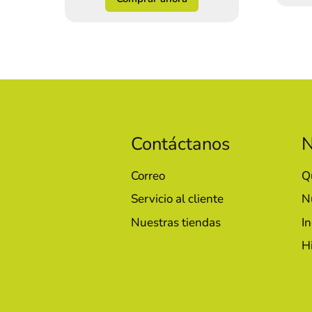
Contáctanos
N
Correo
Q
Servicio al cliente
N
Nuestras tiendas
In
H