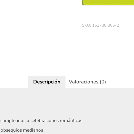
cm
x100
cantidad
SKU:
162738 366-2
Iniciar sesión
Descripción
Valoraciones (0)
s, cumpleaños o celebraciones románticas
 u obsequios medianos