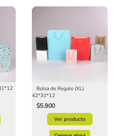
*31*12
Bolsa de Regalo (XL)
42*31*12
$5.900
Ver producto
Comprar ahora