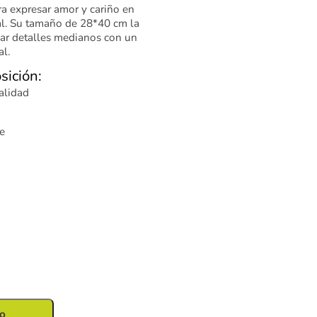
ra expresar amor y cariño en
al. Su tamaño de 28*40 cm la
ar detalles medianos con un
al.
sición:
calidad
e
to