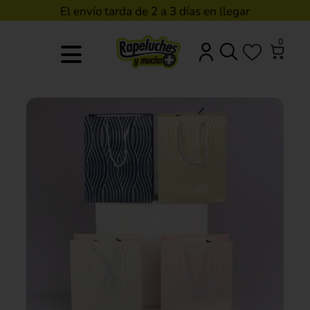
El envío tarda de 2 a 3 días en llegar
0