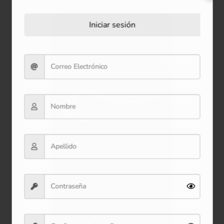
Iniciar sesión
Bolsa de Regalo Zoológico (S)
23*18*10 cm
$3.900
Ver producto