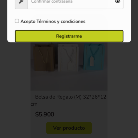
Comprar ahora
Acepto
Términos y condiciones
Registrarme
Bolsa de Regalo (M) 32*26*12
cm
$5.900
Ver producto