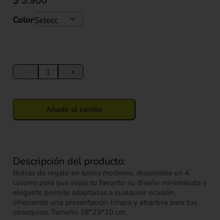
$
3.900
Color
Bolsa
de
-
+
Regalo
con
Grabados
Añadir al carrito
Plateados
(S)
18*23*10
cm
Descripción del producto:
cantidad
Bolsas de regalo en tonos moderno, disponible en 4
colores para que elijas tu favorito su diseño minimalista y
elegante permite adaptarlas a cualquier ocasión,
ofreciendo una presentación limpia y atractiva para tus
obsequios. Tamaño 18*23*10 cm.