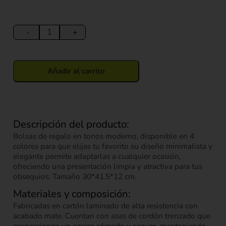
Bolsa
de
-
+
Regalo
Mariposas
(L)
Añadir al carrito
30*41.5*12
cm
cantidad
Descripción del producto:
Bolsas de regalo en tonos moderno, disponible en 4
colores para que elijas tu favorito su diseño minimalista y
elegante permite adaptarlas a cualquier ocasión,
ofreciendo una presentación limpia y atractiva para tus
obsequios. Tamaño 30*41.5*12 cm.
Materiales y composición:
Fabricadas en cartón laminado de alta resistencia con
acabado mate. Cuentan con asas de cordón trenzado que