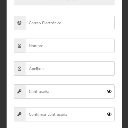
Bolsa de Regalo (M) 32*26*12
cm
$5.900
Ver producto
Comprar ahora