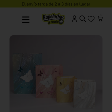
El envío tarda de 2 a 3 días en llegar
0