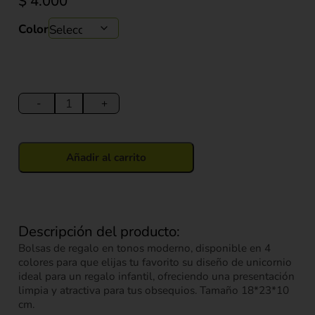
$
4.000
Color
Bolsa
de
-
+
Regalo
Unicornio
(S)
Añadir al carrito
18*23*10
cm
cantidad
Descripción del producto:
Bolsas de regalo en tonos moderno, disponible en 4
colores para que elijas tu favorito su diseño de unicornio
ideal para un regalo infantil, ofreciendo una presentación
limpia y atractiva para tus obsequios. Tamaño 18*23*10
cm.