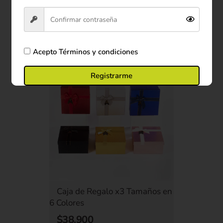
Ver producto
Comprar ahora
Acepto
Términos y condiciones
Registrarme
Caja de Regalo x3 Tamaños en
6 Colores
$38.900