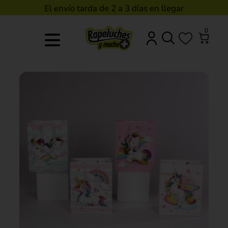
El envío tarda de 2 a 3 días en llegar
0