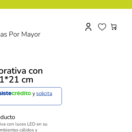
0
as Por Mayor
orativa con
11*21 cm
y
solicita
oducto
iva con luces LED en su
 ambientes cálidos y