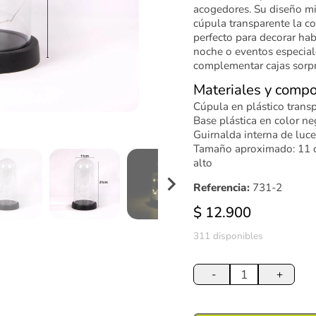
acogedores. Su diseño mi
cúpula transparente la 
perfecto para decorar hab
noche o eventos especiale
complementar cajas sorpr
Materiales y compo
Cúpula en plástico transp
Base plástica en color ne
Guirnalda interna de luc
Tamaño aproximado: 11 c
alto
Referencia:
731-2
$
12.900
311 disponibles
Burbuja
Decorativa
-
+
con
Luces