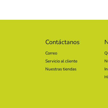
Contáctanos
N
Correo
Q
Servicio al cliente
N
Nuestras tiendas
In
H