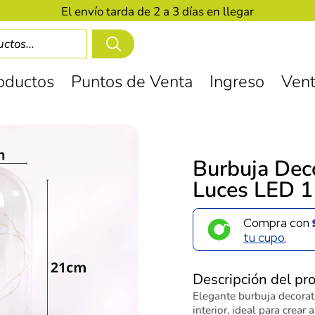
El envío tarda de 2 a 3 días en llegar
oductos
Puntos de Venta
Ingreso
Vent
Burbuja Dec
Luces LED 
Compra con
tu cupo.
Descripción del pr
Elegante burbuja decorat
interior, ideal para crear