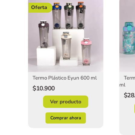
Oferta
Termo Plástico Eyun 600 ml
Term
ml
$10.900
$28
Ver producto
Comprar ahora