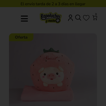
El envío tarda de 2 a 3 días en llegar
0