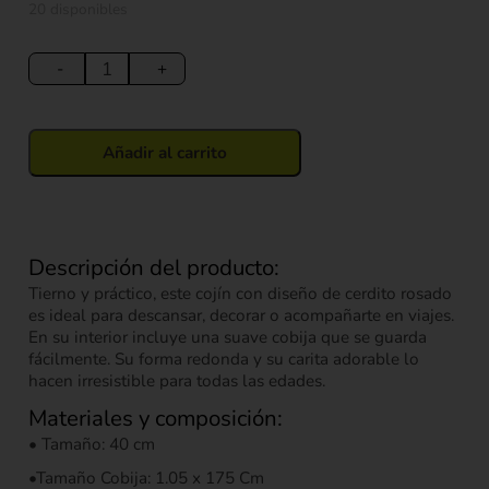
original
actual
20 disponibles
era:
es:
Cojín
$ 82.900.
$ 29.900.
Cerdo
-
+
con
Cobija
40cm
Añadir al carrito
cantidad
Descripción del producto:
Tierno y práctico, este cojín con diseño de cerdito rosado
es ideal para descansar, decorar o acompañarte en viajes.
En su interior incluye una suave cobija que se guarda
fácilmente. Su forma redonda y su carita adorable lo
hacen irresistible para todas las edades.
Materiales y composición:
• Tamaño: 40 cm
•Tamaño Cobija: 1.05 x 175 Cm