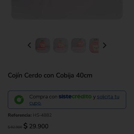
Cojín Cerdo con Cobija 40cm
Compra con
y
solicita tu
cupo.
Referencia:
HS-4882
El
El
$
29.900
$
82.900
precio
precio