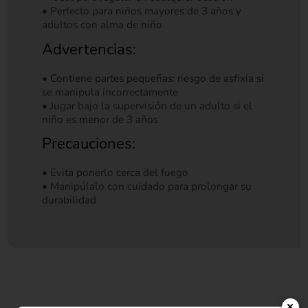
• Perfecto para niños mayores de 3 años y
adultos con alma de niño
Advertencias:
• Contiene partes pequeñas: riesgo de asfixia si
se manipula incorrectamente
• Jugar bajo la supervisión de un adulto si el
niño es menor de 3 años
Precauciones:
• Evita ponerlo cerca del fuego
• Manipúlalo con cuidado para prolongar su
durabilidad