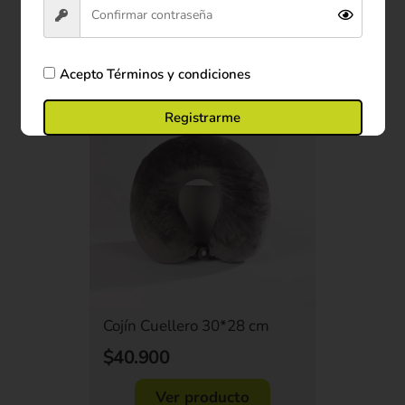
Comprar ahora
Acepto
Términos y condiciones
Registrarme
Cojín Cuellero 30*28 cm
$40.900
Ver producto