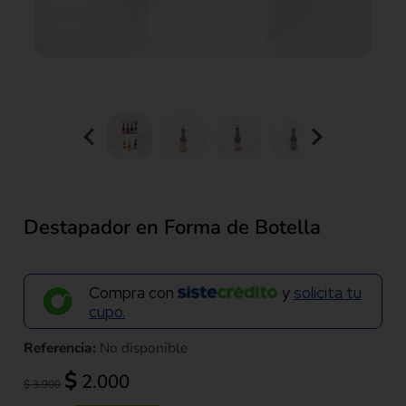
Destapador en Forma de Botella
Compra con
y
solicita tu
cupo.
Referencia:
No disponible
El
El
$
2.000
$
3.900
precio
precio