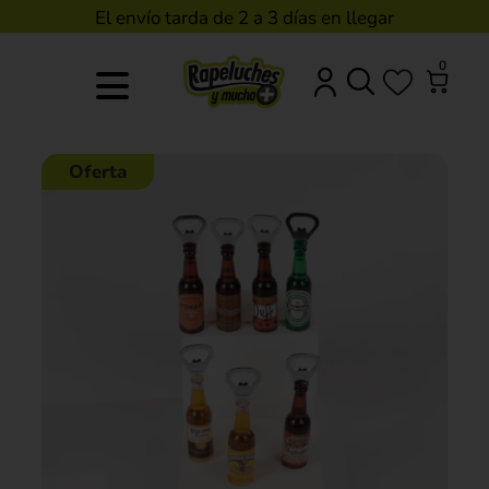
El envío tarda de 2 a 3 días en llegar
0