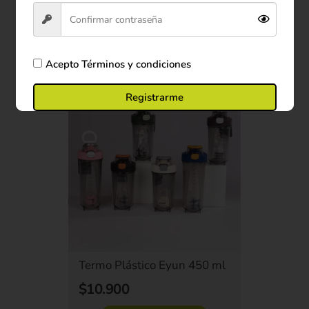
Ver producto
Comprar ahora
Acepto
Términos y condiciones
Oferta
Registrarme
Termo Plástico Eyun 450 ml
$10.900