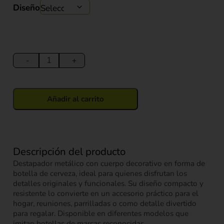
original
actual
Diseño
era:
es:
$ 3.900.
$ 2.000.
Destapador
en
-
+
Forma
de
Botella
Añadir al carrito
cantidad
Descripción del producto
Destapador metálico con cuerpo decorativo en forma de
botella de cerveza, ideal para quienes disfrutan los
detalles originales y funcionales. Su diseño compacto y
resistente lo convierte en un accesorio práctico para el
hogar, reuniones, parrilladas o como detalle divertido
para regalar. Disponible en diferentes modelos que
imitan botellas de marcas reconocidas.