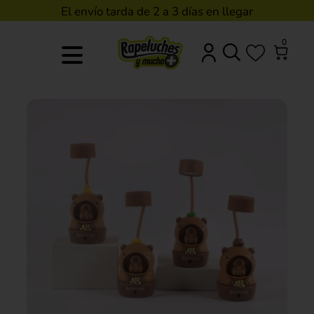
El envío tarda de 2 a 3 días en llegar
0