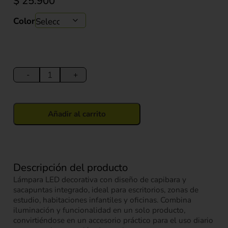
$
25.900
Color
Lámpara
Capibara
-
+
LED
con
Sacapuntas
Añadir al carrito
Integrado
16
cm
cantidad
Descripción del producto
Lámpara LED decorativa con diseño de capibara y
sacapuntas integrado, ideal para escritorios, zonas de
estudio, habitaciones infantiles y oficinas. Combina
iluminación y funcionalidad en un solo producto,
convirtiéndose en un accesorio práctico para el uso diario